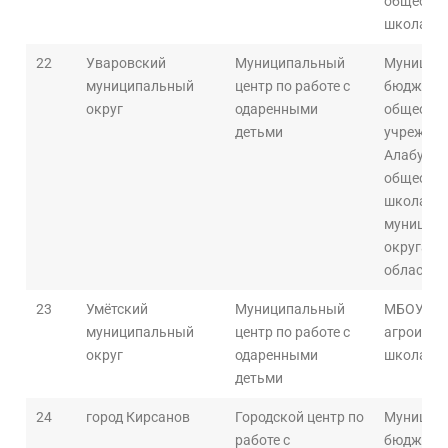
общеобра
школа № 
22
Уваровский
Муниципальный
Муницип
муниципальный
центр по работе с
бюджетн
округ
одаренными
общеобра
детьми
учрежден
Алабушск
общеобра
школа Ув
муниципа
округа Т
области
23
Умётский
Муниципальный
МБОУ «Ум
муниципальный
центр по работе с
агроинже
округ
одаренными
школа»
детьми
24
город Кирсанов
Городской центр по
Муницип
работе с
бюджетно