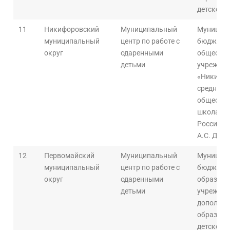
детского
11
Никифоровский
Муниципальный
Муницип
муниципальный
центр по работе с
бюджетн
округ
одаренными
общеобра
детьми
учрежден
«Никифо
средняя
общеобра
школа №1
Российск
А.С. Дос
12
Первомайский
Муниципальный
Муницип
муниципальный
центр по работе с
бюджетн
округ
одаренными
образова
детьми
учрежден
дополнит
образова
детского