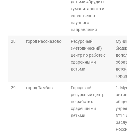
детьми «Эрудит»
гуманитарного и
естественно-
научного
направления
28
город Рассказово
Ресурсный
Муницип
(методический)
бюджетно
центр по работе с
дополнит
одаренными
образова
детьми
детского
города Р
29
город Тамбов
Городской
1. Муниц
ресурсный центр
автономн
по работе с
общеобра
одаренными
учрежден
детьми
№14 име
Заслужен
Российск