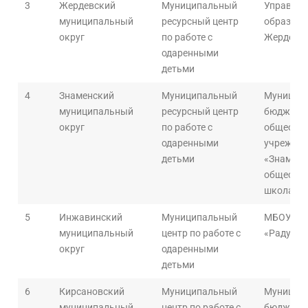
3
Жердевский
Муниципальный
Управлен
муниципальный
ресурсный центр
образова
округ
по работе с
Жердевск
одаренными
детьми
4
Знаменский
Муниципальный
Муницип
муниципальный
ресурсный центр
бюджетн
округ
по работе с
общеобра
одаренными
учрежден
детьми
«Знаменс
общеобра
школа»
5
Инжавинский
Муниципальный
МБОУ ДО
муниципальный
центр по работе с
«Радуга»
округ
одаренными
детьми
6
Кирсановский
Муниципальный
Муницип
муниципальный
центр по работе с
бюджетн