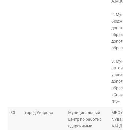
А.М.Кузь
2. Муниц
бюджетно
дополнит
образова
дополнит
образова
3. Муниц
автономн
учрежден
дополнит
образова
«Спортив
№6»
30
город Уварово
Муниципальный
МБОУ «Л
центр по работе с
г.Уварово
одаренными
А.И.Дани