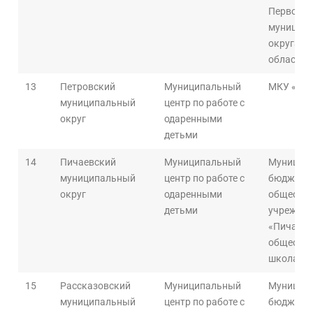
Первомай
муниципа
округа Т
области
13
Петровский
Муниципальный
МКУ «РЦ
муниципальный
центр по работе с
округ
одаренными
детьми
14
Пичаевский
Муниципальный
Муницип
муниципальный
центр по работе с
бюджетн
округ
одаренными
общеобра
детьми
учрежден
«Пичаевс
общеобра
школа»
15
Рассказовский
Муниципальный
Муницип
муниципальный
центр по работе с
бюджетно