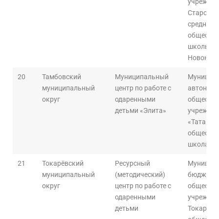
учрежден
Староюр
средней
общеобра
школы в с
Новоюрь
20
Тамбовский
Муниципальный
Муницип
муниципальный
центр по работе с
автономн
округ
одаренными
общеобра
детьми «Элита»
учрежден
«Татанов
общеобра
школа»
21
Токарёвский
Ресурсный
Муницип
муниципальный
(методический)
бюджетн
округ
центр по работе с
общеобра
одаренными
учрежден
детьми
Токарёвс