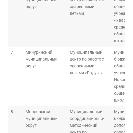
округ
одаренными
общеобра
детьми
учрежден
«Уваров
средняя
общеобра
школа»
7
Мичуринский
Муниципальный
Муницип
муниципальный
центр по работе с
бюджетн
округ
одаренными
общеобра
детьми «Радуга»
учрежден
Новоник
средняя
общеобра
школа
8
Мордовский
Муниципальный
Муницип
муниципальный
координационно-
бюджетно
округ
методический
дополнит
центр по
образова