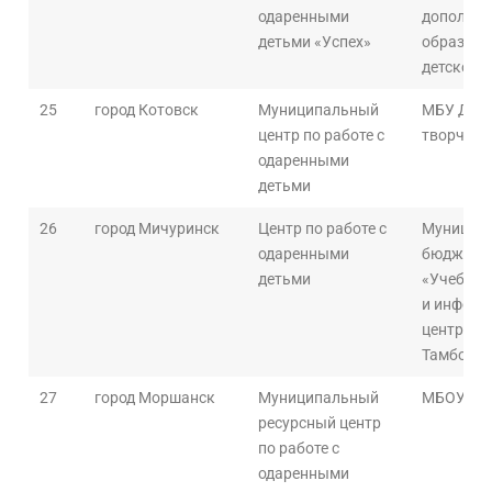
одаренными
дополнит
детьми «Успех»
образова
детского
25
город Котовск
Муниципальный
МБУ ДО «
центр по работе с
творчест
одаренными
детьми
26
город Мичуринск
Центр по работе с
Муницип
одаренными
бюджетно
детьми
«Учебно-
и инфор
центр» г
Тамбовск
27
город Моршанск
Муниципальный
МБОУ «Г
ресурсный центр
по работе с
одаренными