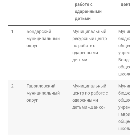
работе с
центр
одаренными
детьми
1
Бондарский
Муниципальный
Муницип
муниципальный
ресурсный центр
бюджетн
округ
по работе с
общеобра
одаренными
учрежден
детьми
Бондарск
общеобра
школа
2
Гавриловский
Муниципальный
Муницип
муниципальный
центр по работе с
бюджетн
округ
одаренными
общеобра
детьми «Данко»
учрежден
Гаврилов
общеобра
школа