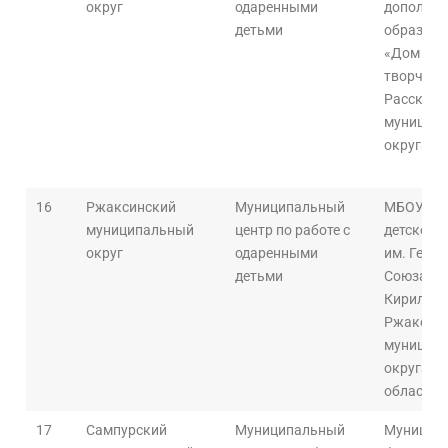
округ
одаренными
дополнит
детьми
образова
«Дом дет
творчест
Рассказо
муниципа
округа»
16
Ржаксинский
Муниципальный
МБОУ ДО
муниципальный
центр по работе с
детского
округ
одаренными
им. Героя
детьми
Союза М.
Кириллов
Ржаксинc
муниципа
округа Т
области
17
Сампурский
Муниципальный
Муницип