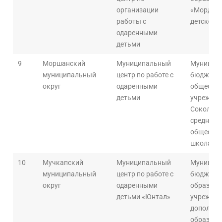
организации
«Мордов
работы с
детского
одаренными
детьми
9
Моршанский
Муниципальный
Муницип
муниципальный
центр по работе с
бюджетн
округ
одаренными
общеобра
детьми
учрежден
Сокольни
средняя
общеобра
школа
10
Мучкапский
Муниципальный
Муницип
муниципальный
центр по работе с
бюджетн
округ
одаренными
образова
детьми «Юнтал»
учрежден
дополнит
образова