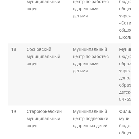
муниципальный
центр по работе с
бюджетн
округ
одаренными
общеобра
детьми
учрежден
«Сатинск
общеобра
школа»
18
Сосновский
Муниципальный
Муницип
муниципальный
центр по работе с
бюджетн
округ
одаренными
образова
детьми
учрежден
дополнит
образова
детского
84753226
19
Староюрьевский
Муниципальный
Филиал
муниципальный
центр поддержки
муниципа
округ
одаренных детей
бюджетн
общеобра